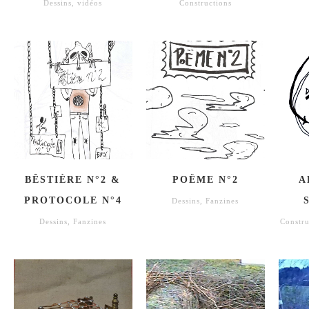
Dessins
,
vidéos
Constructions
BÊSTIÈRE N°2 &
POËME N°2
A
PROTOCOLE N°4
Dessins
,
Fanzines
Dessins
,
Fanzines
Constru