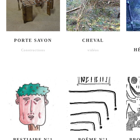
PORTE SAVON
CHEVAL
H
Constructions
vidéos
BESTIAIRE N°1
POËME N°1
PRO