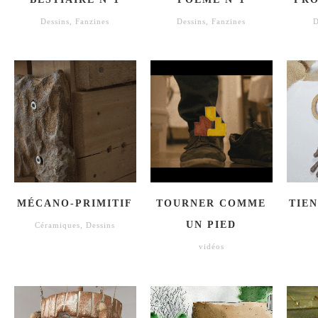
Dessins
,
Fanzines
Dessins
,
Fanzines
D
MÉCANO-PRIMITIF
TOURNER COMME
TIE
UN PIED
Céramiques
,
Dessins
vidéos